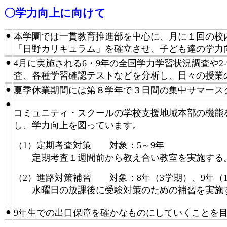
〇学力向上に向けて
●
本学園では一貫教育推進部を中心に、月に１回の校
「日野カリキュラム」を確立させ、子ども達の学力
●
4月に実施される6・9年の全国学力学習状況調査や
査、各種学習確認テストなどを分析し、日々の授業
●
夏季休業期間には第８学年で３日間の集中サマース
●
コミュニティ・スクールの学校支援地域本部の機能
し、学力向上を図っています。
（1）定期考査対策 対象：5～9年
定期考査１週間前から教え合い教室を実施する
（2）進路対策補習 対象：8年（3学期）、9年（1
水曜日の放課後に受験対策のための補習を実施
●
9年生での出口保障を確かなものにしていくことを