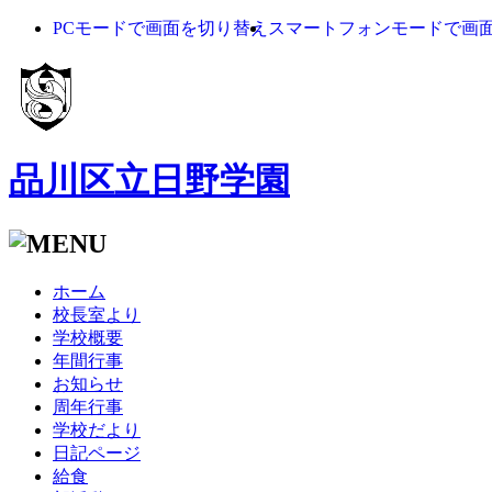
PCモードで画面を切り替え
スマートフォンモードで画
品川区立日野学園
ホーム
校長室より
学校概要
年間行事
お知らせ
周年行事
学校だより
日記ページ
給食