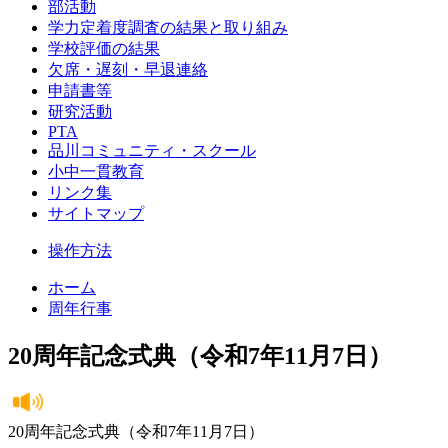
部活動
学力定着度調査の結果と取り組み
学校評価の結果
欠席・遅刻・早退連絡
申請書等
研究活動
PTA
品川コミュニティ・スクール
小中一貫教育
リンク集
サイトマップ
操作方法
ホーム
周年行事
20周年記念式典（令和7年11月7日）
20周年記念式典（令和7年11月7日）