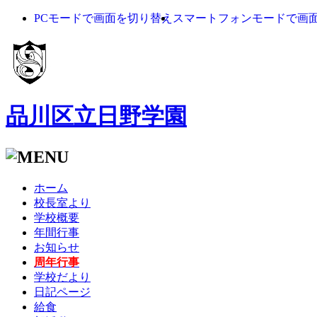
PCモードで画面を切り替え
スマートフォンモードで画
品川区立日野学園
ホーム
校長室より
学校概要
年間行事
お知らせ
周年行事
学校だより
日記ページ
給食