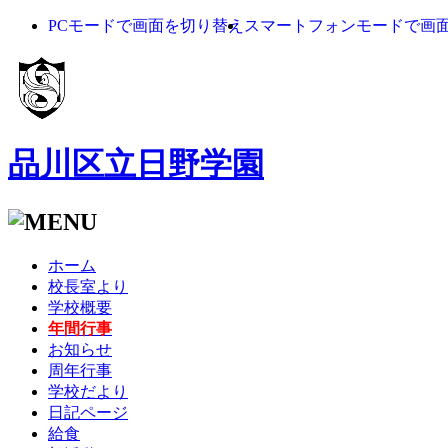
PCモードで画面を切り替え
スマートフォンモードで画
品川区立日野学園
ホーム
校長室より
学校概要
年間行事
お知らせ
周年行事
学校だより
日記ページ
給食