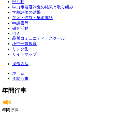
部活動
学力定着度調査の結果と取り組み
学校評価の結果
欠席・遅刻・早退連絡
申請書等
研究活動
PTA
品川コミュニティ・スクール
小中一貫教育
リンク集
サイトマップ
操作方法
ホーム
年間行事
年間行事
年間行事