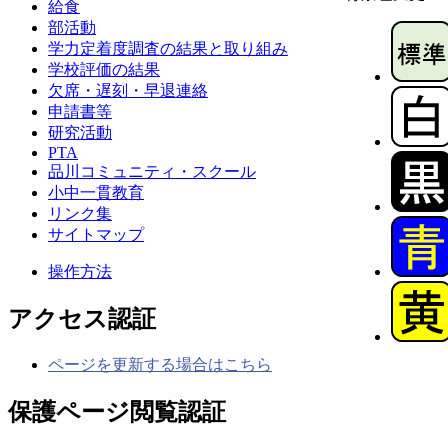
給食
部活動
学力定着度調査の結果と取り組み
学校評価の結果
欠席・遅刻・早退連絡
申請書等
研究活動
PTA
品川コミュニティ・スクール
小中一貫教育
リンク集
サイトマップ
操作方法
アクセス認証
ページを更新する場合はこちら
保護ページ閲覧認証