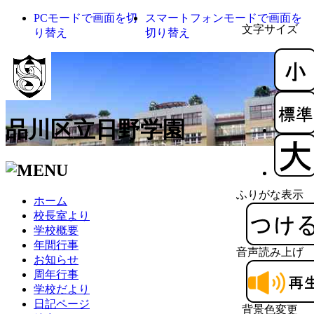
PCモードで画面を切
スマートフォンモードで画面を
文字サイズ
り替え
切り替え
品川区立日野学園
ふりがな表示
ホーム
校長室より
学校概要
年間行事
音声読み上げ
お知らせ
周年行事
学校だより
日記ページ
背景色変更