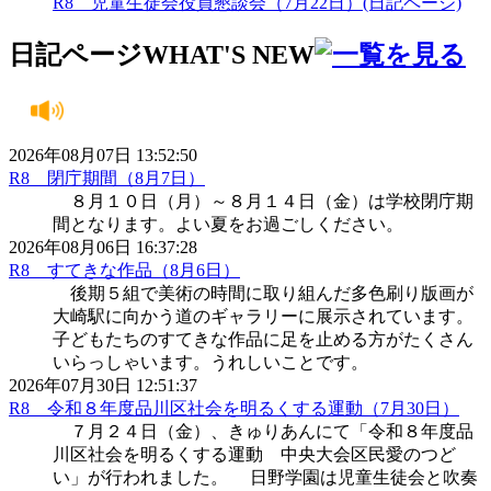
R8 児童生徒会役員懇談会（7月22日）(日記ページ)
日記ページ
WHAT'S NEW
2026年08月07日 13:52:50
R8 閉庁期間（8月7日）
８月１０日（月）～８月１４日（金）は学校閉庁期
間となります。よい夏をお過ごしください。
2026年08月06日 16:37:28
R8 すてきな作品（8月6日）
後期５組で美術の時間に取り組んだ多色刷り版画が
大崎駅に向かう道のギャラリーに展示されています。
子どもたちのすてきな作品に足を止める方がたくさん
いらっしゃいます。うれしいことです。
2026年07月30日 12:51:37
R8 令和８年度品川区社会を明るくする運動（7月30日）
７月２４日（金）、きゅりあんにて「令和８年度品
川区社会を明るくする運動 中央大会区民愛のつど
い」が行われました。 日野学園は児童生徒会と吹奏