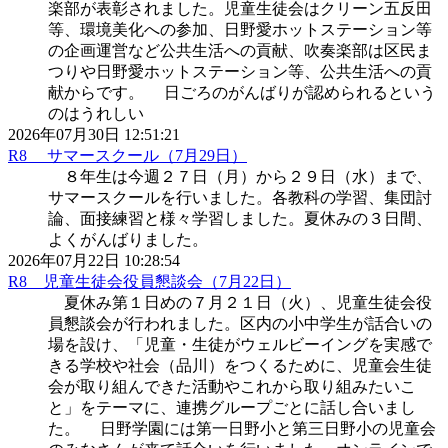
楽部が表彰されました。児童生徒会はクリーン五反田
等、環境美化への参加、日野愛ホットステーション等
の企画運営など公共生活への貢献、吹奏楽部は区民ま
つりや日野愛ホットステーション等、公共生活への貢
献からです。 日ごろのがんばりが認められるという
のはうれしい
2026年07月30日 12:51:21
R8 サマースクール（7月29日）
８年生は今週２７日（月）から２９日（水）まで、
サマースクールを行いました。各教科の学習、集団討
論、面接練習と様々学習しました。夏休みの３日間、
よくがんばりました。
2026年07月22日 10:28:54
R8 児童生徒会役員懇談会（7月22日）
夏休み第１日めの７月２１日（火）、児童生徒会役
員懇談会が行われました。区内の小中学生が話合いの
場を設け、「児童・生徒がウェルビーイングを実感で
きる学校や社会（品川）をつくるために、児童会生徒
会が取り組んできた活動やこれから取り組みたいこ
と」をテーマに、連携グループごとに話し合いまし
た。 日野学園には第一日野小と第三日野小の児童会