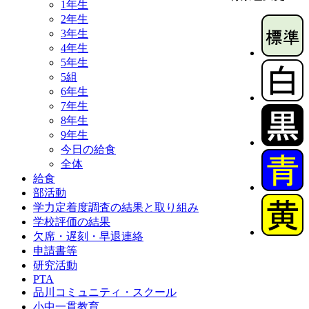
1年生
2年生
3年生
4年生
5年生
5組
6年生
7年生
8年生
9年生
今日の給食
全体
給食
部活動
学力定着度調査の結果と取り組み
学校評価の結果
欠席・遅刻・早退連絡
申請書等
研究活動
PTA
品川コミュニティ・スクール
小中一貫教育