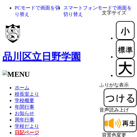
PCモードで画面を切
スマートフォンモードで画面を
文字サイズ
り替え
切り替え
品川区立日野学園
ふりがな表示
ホーム
校長室より
学校概要
年間行事
音声読み上げ
お知らせ
周年行事
学校だより
日記ページ
背景色変更